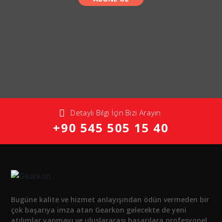
Detaylı Bilgi İçin Bizi Arayın
+90 545 505 15 40
Bugüne kalite ve hizmet anlayışından ödün vermeden bir
çok başarıya imza atan Gearkon gelecekte de yeni
atılımlar yapmayı ve uluslararası başarılara profesyonel