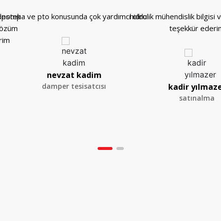
 destek
pompa ve pto konusunda çok yardımcı oldu
hidrolik mühendislik bilgisi 
çözüm
teşekkür ederi
rim
nevzat kadim
damper tesisatcısı
kadir yılmaz
satınalma