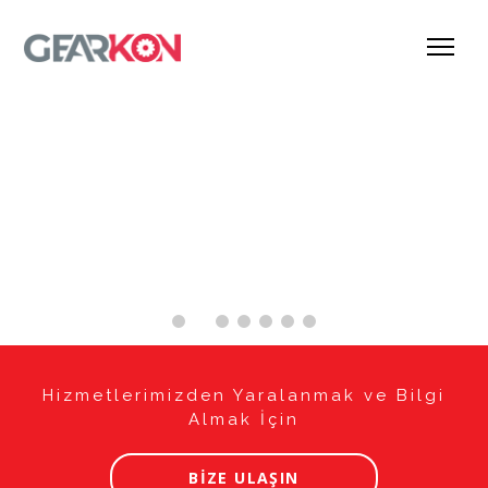
Hizmetlerimizden Yaralanmak ve Bilgi
Almak İçin
BİZE ULAŞIN