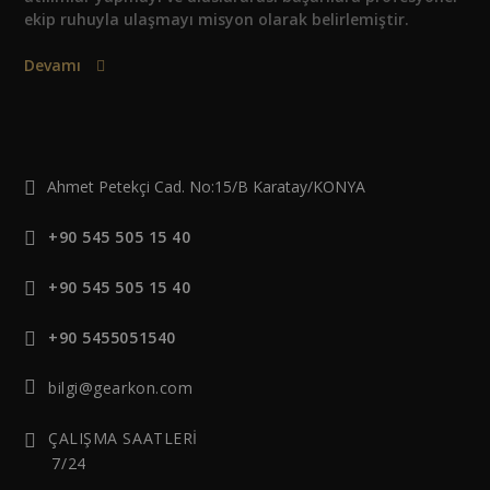
ekip ruhuyla ulaşmayı misyon olarak belirlemiştir.
Devamı
Ahmet Petekçi Cad. No:15/B Karatay/KONYA
+90 545 505 15 40
+90 545 505 15 40
+90 5455051540
bilgi@gearkon.com
ÇALIŞMA SAATLERİ
7/24